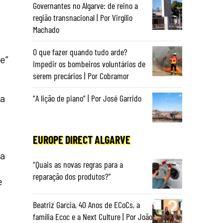
Governantes no Algarve: de reino a
região transnacional | Por Virgílio
Machado
O que fazer quando tudo arde?
e”
Impedir os bombeiros voluntários de
serem precários | Por Cobramor
ha
“A lição de piano” | Por José Garrido
EUROPE DIRECT ALGARVE
na
“Quais as novas regras para a
reparação dos produtos?”
e
Beatriz Garcia, 40 Anos de ECoCs, a
família Ecoc e a Next Culture | Por João