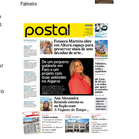
Palmeiro
A
s
a
or
do