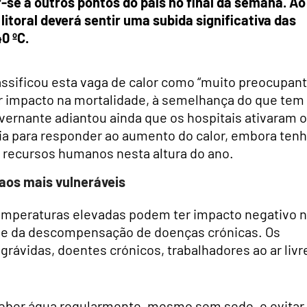
-se a outros pontos do país no final da semana. Ao
litoral deverá sentir uma subida significativa das
0 ºC.
lassificou esta vaga de calor como “muito preocupant
r impacto na mortalidade, à semelhança do que tem
vernante adiantou ainda que os hospitais ativaram o
cia para responder ao aumento do calor, embora ten
e recursos humanos nesta altura do ano.
os mais vulneráveis
emperaturas elevadas podem ter impacto negativo 
o e da descompensação de doenças crónicas. Os
 grávidas, doentes crónicos, trabalhadores ao ar livr
beber água regularmente, mesmo sem sede, e evitar