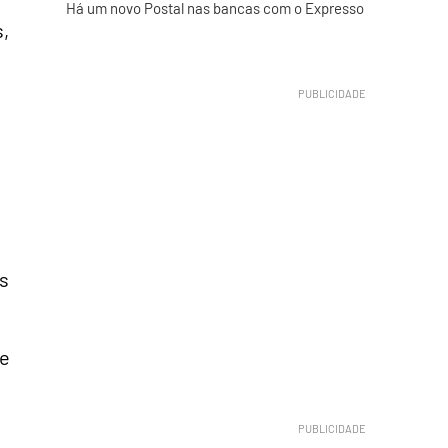
Há um novo Postal nas bancas com o Expresso
s,
s
 e