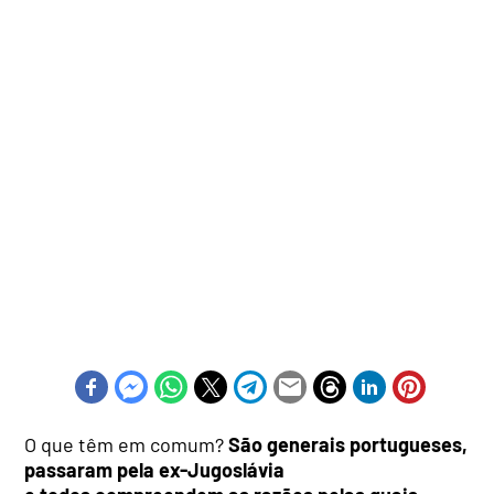
O que têm em comum?
São generais portugueses,
passaram pela ex-Jugoslávia