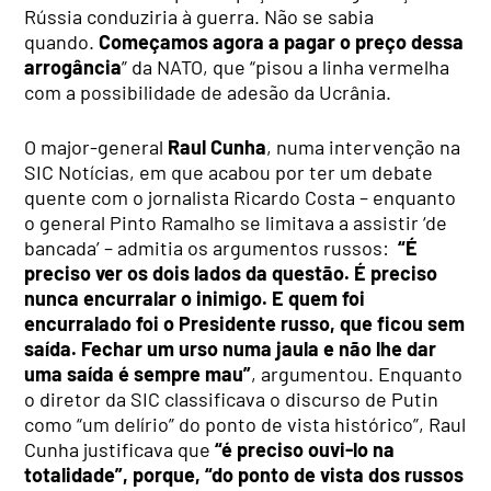
Rússia conduziria à guerra. Não se sabia
quando.
Começamos agora a pagar o preço dessa
arrogância
” da NATO, que “pisou a linha vermelha
com a possibilidade de adesão da Ucrânia.
O major-general
Raul Cunha
, numa intervenção na
SIC Notícias, em que acabou por ter um debate
quente com o jornalista Ricardo Costa – enquanto
o general Pinto Ramalho se limitava a assistir ‘de
bancada’ – admitia os argumentos russos:
“É
preciso ver os dois lados da questão. É preciso
nunca encurralar o inimigo. E quem foi
encurralado foi o Presidente russo, que ficou sem
saída. Fechar um urso numa jaula e não lhe dar
uma saída é sempre mau”
, argumentou. Enquanto
o diretor da SIC classificava o discurso de Putin
como “um delírio” do ponto de vista histórico”, Raul
Cunha justificava que
“é preciso ouvi-lo na
totalidade”, porque, “do ponto de vista dos russos