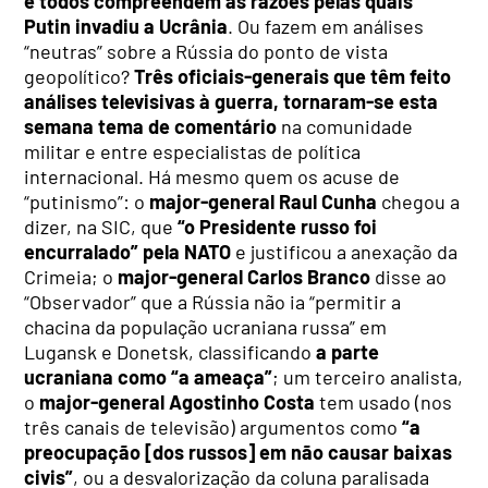
e todos compreendem as razões pelas quais
Putin invadiu a Ucrânia
. Ou fazem em análises
“neutras” sobre a Rússia do ponto de vista
geopolítico?
Três oficiais-generais que têm feito
análises televisivas à guerra, tornaram-se esta
semana tema de comentário
na comunidade
militar e entre especialistas de política
internacional. Há mesmo quem os acuse de
“putinismo”: o
major-general Raul Cunha
chegou a
dizer, na SIC, que
“o Presidente russo foi
encurralado” pela NATO
e justificou a anexação da
Crimeia; o
major-general Carlos Branco
disse ao
“Observador” que a Rússia não ia “permitir a
chacina da população ucraniana russa” em
Lugansk e Donetsk, classificando
a parte
ucraniana como “a ameaça”
; um terceiro analista,
o
major-general Agostinho Costa
tem usado (nos
três canais de televisão) argumentos como
“a
preocupação [dos russos] em não causar baixas
civis”
, ou a desvalorização da coluna paralisada