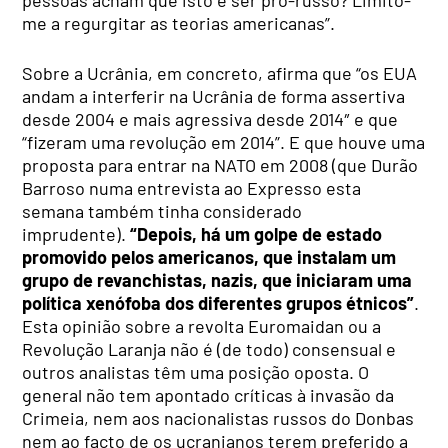
pessoas acham que isto é ser pró-russo? Limito-
me a regurgitar as teorias americanas”.
Sobre a Ucrânia, em concreto, afirma que “os EUA
andam a interferir na Ucrânia de forma assertiva
desde 2004 e mais agressiva desde 2014″ e que
“fizeram uma revolução em 2014”. E que houve uma
proposta para entrar na NATO em 2008 (que Durão
Barroso numa entrevista ao Expresso esta
semana também tinha considerado
imprudente).
“Depois, há um golpe de estado
promovido pelos americanos, que instalam um
grupo de revanchistas, nazis, que iniciaram uma
política xenófoba dos diferentes grupos étnicos”
.
Esta opinião sobre a revolta Euromaidan ou a
Revolução Laranja não é (de todo) consensual e
outros analistas têm uma posição oposta. O
general não tem apontado críticas à invasão da
Crimeia, nem aos nacionalistas russos do Donbas
nem ao facto de os ucranianos terem preferido a