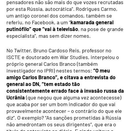
pensadores não são mais do que vozes recrutadas
por esta Rússia, autocrática”. Rodrigues Carmo,
um antigo coronel dos comandos, também se
referiu, no Facebook, a um “
kamarada general
putinófilo” que “vai à televisão
, na pose de grande
especialista”, mas sem dizer nomes.
No Twitter, Bruno Cardoso Reis, professor no
ISCTE e doutorado em War Studies, interpelou o
próprio general Carlos Branco (também
investigador no IPRI) nestes termos:
“O meu
amigo Carlos Branco”, e citava a entrevista do
general ao DN, “tem estado tão
consistentemente errado face à invasão russa da
Ucrânia
(que negou que alguma vez acontecesse)
que acaba por ser um bom indicador do que vai
provavelmente acontecer – o contrário do que ele
diz”. O exemplo? “As sanções prometidas à Rússia
não amedrontam os seus dirigentes”, que era o
título da entrevista ao diário. E ainda voltava a