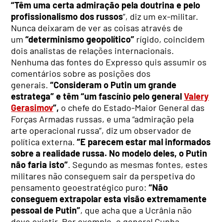
“Têm uma certa admiração pela doutrina e pelo
profissionalismo dos russos
”, diz um ex-militar.
Nunca deixaram de ver as coisas através de
um
“determinismo geopolítico”
rígido, coincidem
dois analistas de relações internacionais.
Nenhuma das fontes do Expresso quis assumir os
comentários sobre as posições dos
generais.
“Consideram o Putin um grande
estratega” e têm “um fascínio pelo general
Valery
Gerasimov
”,
o chefe do Estado-Maior General das
Forças Armadas russas, e uma “admiração pela
arte operacional russa”, diz um observador de
política externa.
“E parecem estar mal informados
sobre a realidade russa. No modelo deles, o Putin
não faria isto”
. Segundo as mesmas fontes, estes
militares não conseguem sair da perspetiva do
pensamento geoestratégico puro:
“Não
conseguem extrapolar esta visão extremamente
pessoal de Putin”
, que acha que a Ucrânia não
deve existir. Por exemplo, o general Cunha