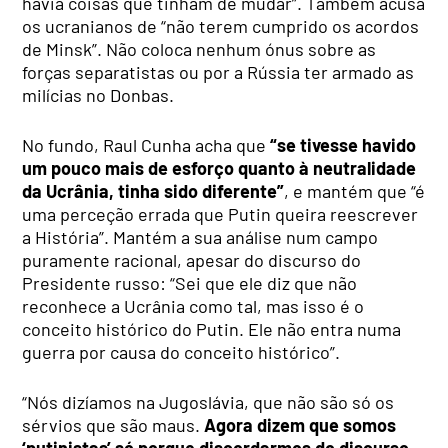
havia coisas que tinham de mudar”. Também acusa
os ucranianos de “não terem cumprido os acordos
de Minsk”. Não coloca nenhum ónus sobre as
forças separatistas ou por a Rússia ter armado as
milícias no Donbas.
No fundo, Raul Cunha acha que
“se tivesse havido
um pouco mais de esforço quanto à neutralidade
da Ucrânia, tinha sido diferente”
, e mantém que “é
uma perceção errada que Putin queira reescrever
a História”. Mantém a sua análise num campo
puramente racional, apesar do discurso do
Presidente russo: “Sei que ele diz que não
reconhece a Ucrânia como tal, mas isso é o
conceito histórico do Putin. Ele não entra numa
guerra por causa do conceito histórico”.
“Nós dizíamos na Jugoslávia, que não são só os
sérvios que são maus.
Agora dizem que somos
‘putinistas’ só porque discordarmos do discurso