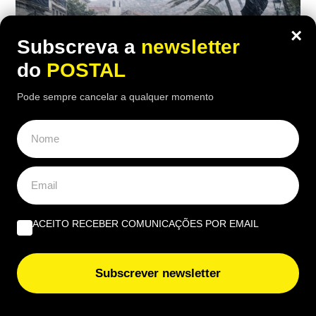
×
Subscreva a
newsletter
do
POSTAL
Pode sempre cancelar a qualquer momento
TEMPO
Vem aí chuva forte, trovoada e rajadas
até 100 km/h: depressão vai ‘castigar’
ACEITO RECEBER COMUNICAÇÕES POR EMAIL
esta região
09:30 6 Agosto, 2026
|
Rubén Gonçalves
Subscrever newsletter
Chuva por vezes fortes, trovoada e rajadas até 100
km/h deverão marcar o estado do tempo num dos