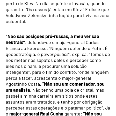
perto de Kiev. No dia seguinte à invasão, quando
garantiu: “Os russos já estão em Kiev.” E disse que
Volodymyr Zelensky tinha fugido para Lviv, na zona
ocidental.
“Não são posições pró-russas, a meu ver são
neutrais”
, defende-se o major-general Carlos
Branco ao Expresso. “Ninguém defende o Putin. É
geoestratégia, é
power politics
”, explica. “Temos de
nos meter nos sapatos deles e perceber como
eles nos olham, e procurar uma solução
inteligente”, para o fim do conflito, “onde ninguém
perca a face”, acrescenta o major-general
Agostinho Costa.
“Não sou um comentador, sou
um analista
. Não tenho uma bola de cristal, mas
passei a minha carreira em sítios onde estes
assuntos eram tratados, e tenho por obrigação
perceber estas operações e o patamar político”. Já
o
major-general Raul Cunha
garante:
“Não sou