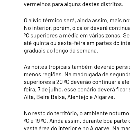
vermelhos para alguns destes distritos.
O alívio térmico será, ainda assim, mais not
No interior, porém, o calor deverá continu
ºC superiores à média em várias zonas. S
até quinta ou sexta-feira em partes do in
graduais ao longo da semana.
As noites tropicais também deverão persi
menos regiões. Na madrugada de segunda-f
superiores a 20 ºC deverão continuar a afe
feira, 7 de julho, esse cenário deverá fic
Alta, Beira Baixa, Alentejo e Algarve.
No resto do território, o ambiente noturn
ºC e 19 ºC. Ainda assim, durante boa parte
vasta área do interior e no Algarve. Na m