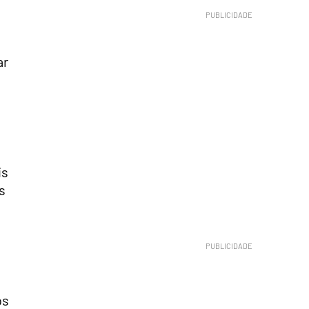
ar
is
s
os