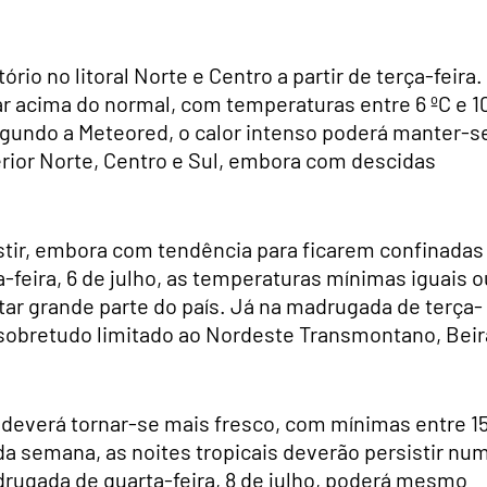
ório no litoral Norte e Centro a partir de terça-feira.
ar acima do normal, com temperaturas entre 6 ºC e 1
egundo a Meteored, o calor intenso poderá manter-s
terior Norte, Centro e Sul, embora com descidas
stir, embora com tendência para ficarem confinadas
eira, 6 de julho, as temperaturas mínimas iguais o
tar grande parte do país. Já na madrugada de terça-
ar sobretudo limitado ao Nordeste Transmontano, Beir
o deverá tornar-se mais fresco, com mínimas entre 1
 da semana, as noites tropicais deverão persistir nu
adrugada de quarta-feira, 8 de julho, poderá mesmo