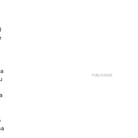
0
e
 a
u
a
5
ma