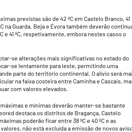
áximas previstas são de 42 ºC em Castelo Branco, 41
 ºC na Guarda. Beja e Évora também deverão continu
C e 41 ºC, respetivamente, embora nestes casos o
tar-se alterações mais significativas no estado do
car-se lentamente para leste, permitindo uma
e parte do território continental. O alívio será ma
ticular na faixa costeira entre Caminha e Cascais, ma
inuar com valores elevados.
ras máximas e mínimas deverão manter-se bastante
eteored destaca os distritos de Bragança, Castelo
máximas poderão ficar entre 38 ºC e 40 ºC e as
 valores, não está excluída a emissão de novos avis