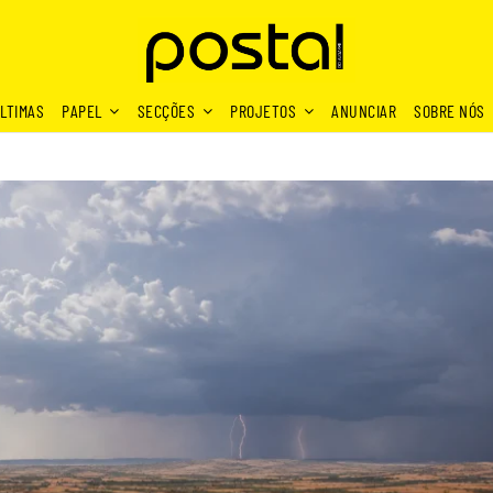
LTIMAS
PAPEL
SECÇÕES
PROJETOS
ANUNCIAR
SOBRE NÓS