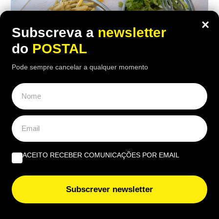
×
Subscreva a
newsletter
do
POSTAL
Pode sempre cancelar a qualquer momento
ALGARVE
,
GASTRONOMIA
“O verdadeiro sabor da Guia”: nesta
churrasqueira algarvia da EN125 ainda
pode comer “excelente frango à Guia”
ACEITO RECEBER COMUNICAÇÕES POR EMAIL
por 6,50€
16:40 5 Agosto, 2026
|
João Luís
Subscrever newsletter
Há uma paragem na Nacional 125 onde uma das
receitas mais conhecidas de frango assado do