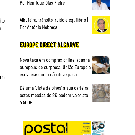
Por Henrique Dias Freire
Albufeira, trânsito, ruído e equilíbrio |
do
Por António Nóbrega
a
EUROPE DIRECT ALGARVE
Nova taxa em compras online ‘apanha’
europeus de surpresa: União Europeia
esclarece quem não deve pagar
em
Dê uma ‘vista de olhos’ à sua carteira:
estas moedas de 2€ podem valer até
4.500€