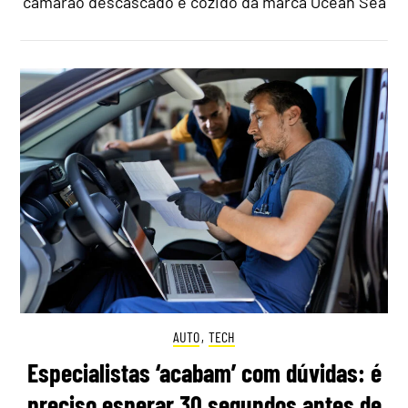
camarão descascado e cozido da marca Ocean Sea
AUTO
,
TECH
Especialistas ‘acabam’ com dúvidas: é
preciso esperar 30 segundos antes de