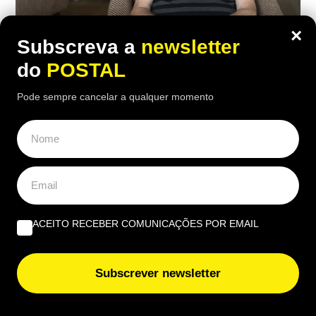
×
Subscreva a
newsletter
do
POSTAL
ECONOMIA
,
EUROPA
Pode sempre cancelar a qualquer momento
Homem de 82 anos vê Segurança Social
negar-lhe o direito a pensão de velhice
após 45 de descontos: tribunal teve a
‘última palavra’
19:00 5 Agosto, 2026
|
Gonçalo Viegas
ACEITO RECEBER COMUNICAÇÕES POR EMAIL
Um homem espanhol ficou sem direito a receber
pensão de velhice por não ter descontado o
Subscrever newsletter
suficiente nos 15 anos anteriores à reforma