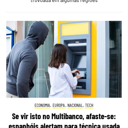
ECONOMIA
,
EUROPA
,
NACIONAL
,
TECH
Se vir isto no Multibanco, afaste-se:
espanhóis alertam para técnica usada