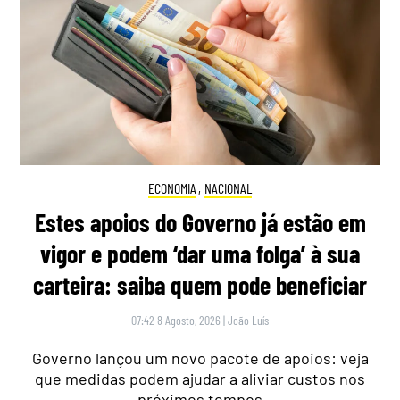
ECONOMIA
,
NACIONAL
Estes apoios do Governo já estão em
vigor e podem ‘dar uma folga’ à sua
carteira: saiba quem pode beneficiar
07:42 8 Agosto, 2026
|
João Luís
Governo lançou um novo pacote de apoios: veja
que medidas podem ajudar a aliviar custos nos
próximos tempos