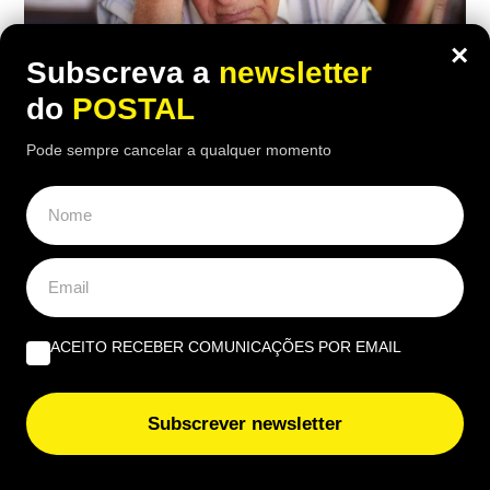
×
Subscreva a
newsletter
do
POSTAL
Pode sempre cancelar a qualquer momento
ECONOMIA
,
EUROPA
Inquilino recusou pagar taxa do lixo
porque o contrato não indicava o valor:
tribunal obrigou-o a pagar por este
motivo
ACEITO RECEBER COMUNICAÇÕES POR EMAIL
20:30 5 Agosto, 2026
|
João Luís
O inquilino contestou a taxa do lixo por considerar
Subscrever newsletter
que contrato não era suficientemente claro, mas o
tribunal espanhol deu razão ao senhorio