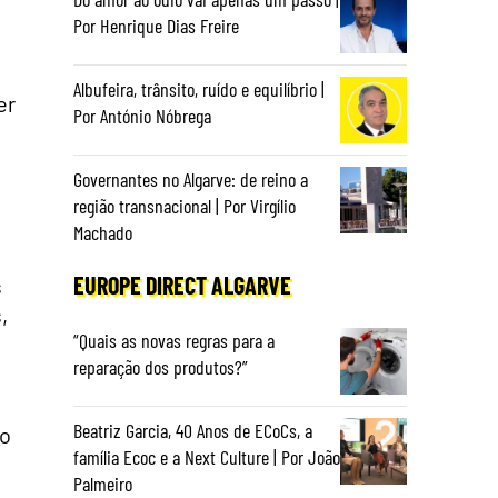
Por Henrique Dias Freire
Albufeira, trânsito, ruído e equilíbrio |
er
Por António Nóbrega
Governantes no Algarve: de reino a
região transnacional | Por Virgílio
Machado
EUROPE DIRECT ALGARVE
s
,
“Quais as novas regras para a
reparação dos produtos?”
Beatriz Garcia, 40 Anos de ECoCs, a
ão
família Ecoc e a Next Culture | Por João
Palmeiro