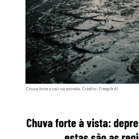
Chuva forte a cair na estrada. Crédito: Freepik AI
Chuva forte à vista: depr
estas são as regi