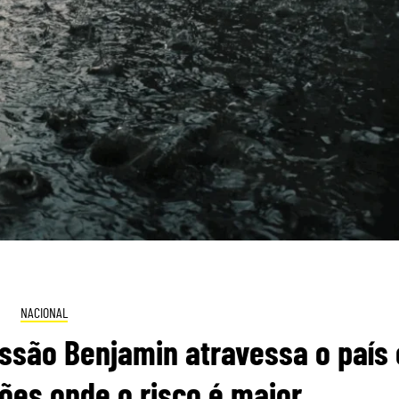
NACIONAL
essão Benjamin atravessa o país 
ões onde o risco é maior