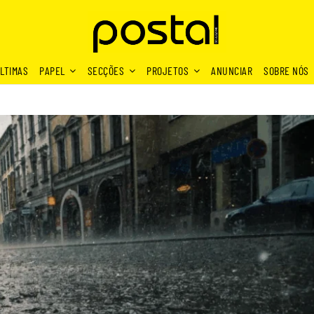
LTIMAS
PAPEL
SECÇÕES
PROJETOS
ANUNCIAR
SOBRE NÓS