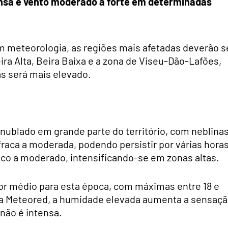
ensa e vento moderado a forte em determinadas
m meteorologia, as regiões mais afetadas deverão s
ira Alta, Beira Baixa e a zona de Viseu-Dão-Lafões,
as será mais elevado.
nublado em grande parte do território, com neblina
fraca a moderada, podendo persistir por várias horas
aco a moderado, intensificando-se em zonas altas.
r médio para esta época, com máximas entre 18 e
o a Meteored, a humidade elevada aumenta a sensaç
não é intensa.