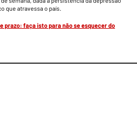
m de semana, dada a persistência da depressão
co que atravessa o país.
de prazo: faça isto para não se esquecer do