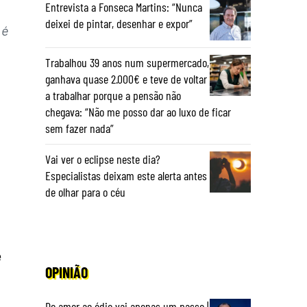
Entrevista a Fonseca Martins: “Nunca
deixei de pintar, desenhar e expor”
 é
Trabalhou 39 anos num supermercado,
ganhava quase 2.000€ e teve de voltar
a trabalhar porque a pensão não
chegava: “Não me posso dar ao luxo de ficar
sem fazer nada”
Vai ver o eclipse neste dia?
Especialistas deixam este alerta antes
de olhar para o céu
e
OPINIÃO
Do amor ao ódio vai apenas um passo |