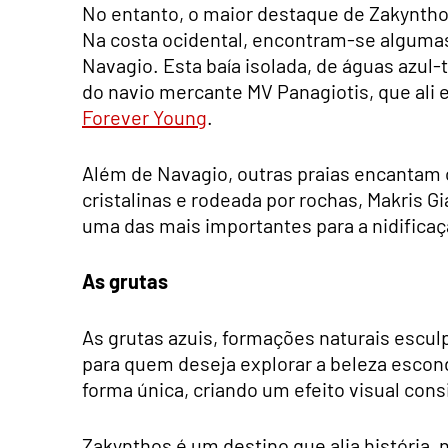
No entanto, o maior destaque de Zakynthos
Na costa ocidental, encontram-se algumas
Navagio. Esta baía isolada, de águas azul
do navio mercante MV Panagiotis, que ali
Forever Young
.
Além de Navagio, outras praias encantam 
cristalinas e rodeada por rochas, Makris G
uma das mais importantes para a nidificaç
As grutas
As grutas azuis, formações naturais esculp
para quem deseja explorar a beleza escondi
forma única, criando um efeito visual con
Zakynthos é um destino que alia história,