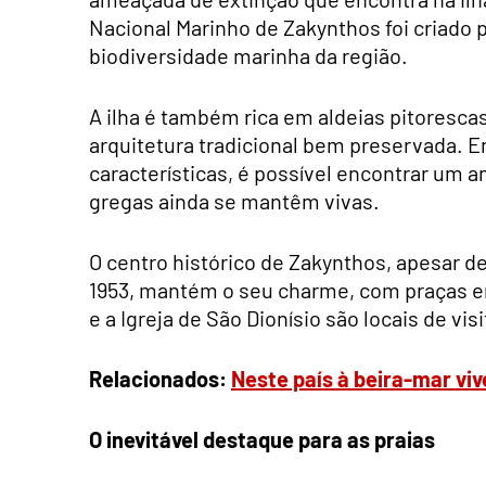
Nacional Marinho de Zakynthos foi criado 
biodiversidade marinha da região.
A ilha é também rica em aldeias pitoresc
arquitetura tradicional bem preservada. En
características, é possível encontrar um a
gregas ainda se mantêm vivas.
O centro histórico de Zakynthos, apesar 
1953, mantém o seu charme, com praças en
e a Igreja de São Dionísio são locais de visi
Relacionados:
Neste país à beira-mar viv
O inevitável destaque para as praias