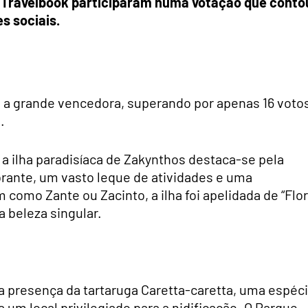
a Travelbook participaram numa votação que conto
s sociais.
i a grande vencedora, superando por apenas 16 voto
.
a ilha paradisíaca de Zakynthos destaca-se pela
rante, um vasto leque de atividades e uma
como Zante ou Zacinto, a ilha foi apelidada de “Flor
 beleza singular.
a presença da tartaruga Caretta-caretta, uma espéc
um local privilegiado para a nidificação. O Parque