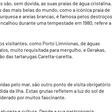
 são, sem dúvida, as suas praias de água cristalina.
 das mais belas do mundo, como a icónica praia de
-turquesa e areias brancas, é famosa pelos destroço
 encalhou durante uma tempestade em 1980, refere a
os visitantes, como Porto Limnionas, de águas
ialos, muito requisitada para mergulho, e Gerakas,
ão das tartarugas Caretta-caretta.
idas pelo mar, são outro ponto de visita obrigatório
da da ilha. Estas grutas refletem a luz do sol de
siderado por muitos fascinante.
 natureza e cultura. Desde a sua gastronomia