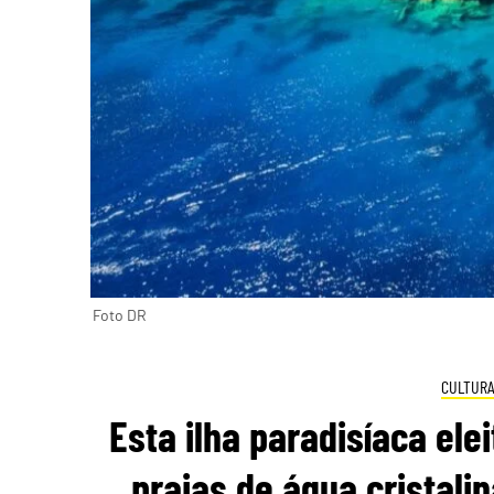
Foto DR
CULTUR
Esta ilha paradisíaca el
praias de água cristali