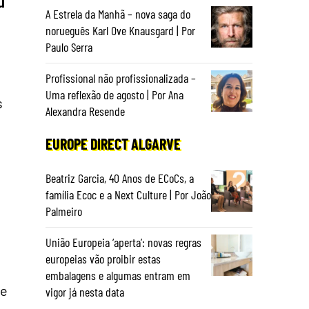
u
A Estrela da Manhã – nova saga do
norueguês Karl Ove Knausgard | Por
Paulo Serra
Profissional não profissionalizada –
Uma reflexão de agosto | Por Ana
s
Alexandra Resende
EUROPE DIRECT ALGARVE
Beatriz Garcia, 40 Anos de ECoCs, a
família Ecoc e a Next Culture | Por João
Palmeiro
União Europeia ‘aperta’: novas regras
europeias vão proibir estas
embalagens e algumas entram em
ie
vigor já nesta data