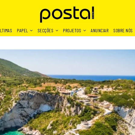
LTIMAS
PAPEL
SECÇÕES
PROJETOS
ANUNCIAR
SOBRE NÓS