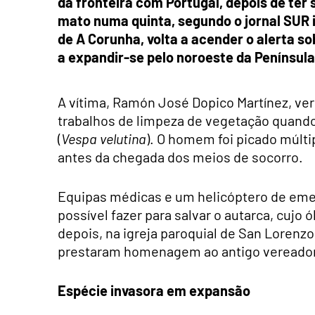
da fronteira com Portugal, depois de ter
mato numa quinta, segundo o jornal SUR in
de A Corunha, volta a acender o alerta s
a expandir-se pelo noroeste da Península 
A vítima, Ramón José Dopico Martínez, vere
trabalhos de limpeza de vegetação quando
(
Vespa velutina
). O homem foi picado múlti
antes da chegada dos meios de socorro.
Equipas médicas e um helicóptero de emer
possível fazer para salvar o autarca, cujo ó
depois, na igreja paroquial de San Lorenzo 
prestaram homenagem ao antigo vereador
Espécie invasora em expansão