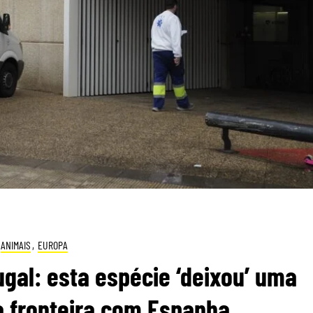
ANIMAIS
,
EUROPA
tugal: esta espécie ‘deixou’ uma
a fronteira com Espanha