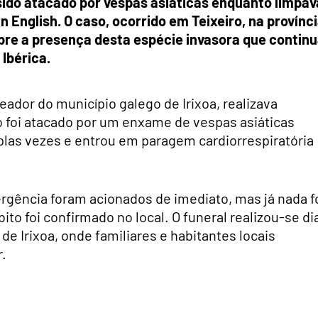
 sido atacado por vespas asiáticas enquanto limpav
 English. O caso, ocorrido em Teixeiro, na provínc
obre a presença desta espécie invasora que contin
Ibérica.
ador do município galego de Irixoa, realizava
 foi atacado por um enxame de vespas asiáticas
plas vezes e entrou em paragem cardiorrespiratória
gência foram acionados de imediato, mas já nada f
bito foi confirmado no local. O funeral realizou-se di
de Irixoa, onde familiares e habitantes locais
.