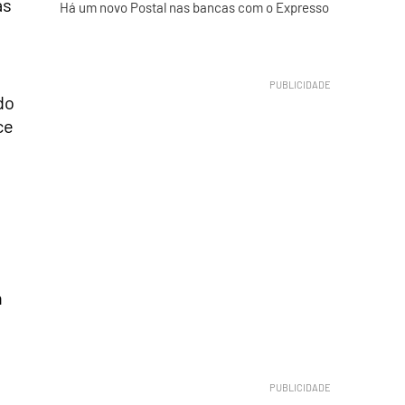
as
Há um novo Postal nas bancas com o Expresso
do
ce
n