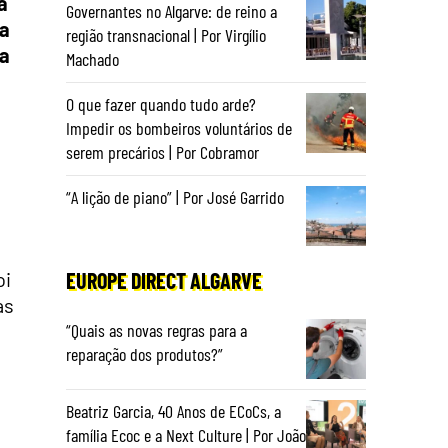
a
Governantes no Algarve: de reino a
ia
região transnacional | Por Virgílio
ua
Machado
O que fazer quando tudo arde?
Impedir os bombeiros voluntários de
serem precários | Por Cobramor
“A lição de piano” | Por José Garrido
oi
EUROPE DIRECT ALGARVE
as
“Quais as novas regras para a
reparação dos produtos?”
Beatriz Garcia, 40 Anos de ECoCs, a
família Ecoc e a Next Culture | Por João