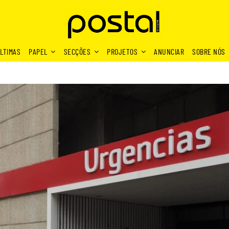
LTIMAS
PAPEL
SECÇÕES
PROJETOS
ANUNCIAR
SOBRE NÓS