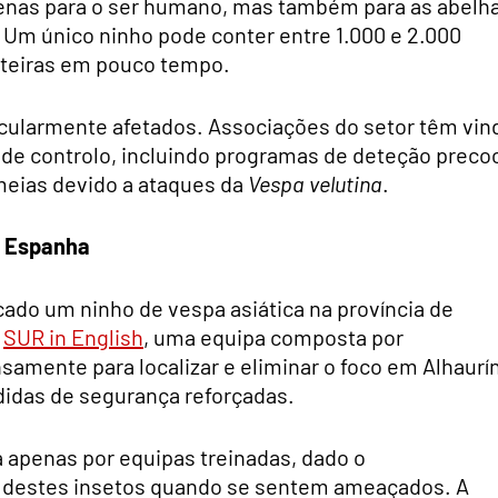
enas para o ser humano, mas também para as abelh
. Um único ninho pode conter entre 1.000 e 2.000
inteiras em pouco tempo.
icularmente afetados. Associações do setor têm vin
 de controlo, incluindo programas de deteção preco
meias devido a ataques da
Vespa velutina
.
m Espanha
ado um ninho de vespa asiática na província de
m
SUR in English
, uma equipa composta por
nsamente para localizar e eliminar o foco em Alhaurí
didas de segurança reforçadas.
a apenas por equipas treinadas, dado o
destes insetos quando se sentem ameaçados. A