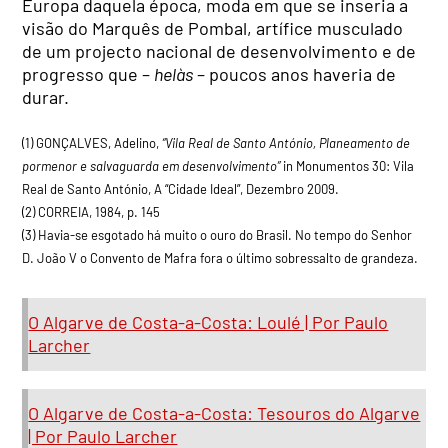
Europa daquela época, moda em que se inseria a
visão do Marquês de Pombal, artífice musculado
de um projecto nacional de desenvolvimento e de
progresso que –
helàs
– poucos anos haveria de
durar.
(1) GONÇALVES, Adelino,
“Vila Real de Santo António, Planeamento de
pormenor e salvaguarda em desenvolvimento”
in Monumentos 30: Vila
Real de Santo António, A “Cidade Ideal”, Dezembro 2009.
(2) CORREIA, 1984, p. 145
(3) Havia-se esgotado há muito o ouro do Brasil. No tempo do Senhor
D. João V o Convento de Mafra fora o último sobressalto de grandeza.
O Algarve de Costa-a-Costa: Loulé | Por Paulo
Larcher
O Algarve de Costa-a-Costa: Tesouros do Algarve
| Por Paulo Larcher