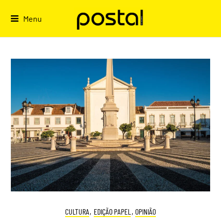
Skip
to
Menu
content
CULTURA
,
EDIÇÃO PAPEL
,
OPINIÃO