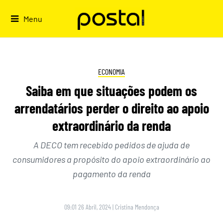
Skip
to
Menu
content
ECONOMIA
Saiba em que situações podem os
arrendatários perder o direito ao apoio
extraordinário da renda
A DECO tem recebido pedidos de ajuda de
consumidores a propósito do apoio extraordinário ao
pagamento da renda
09:01 26 Abril, 2024
|
Cristina Mendonça