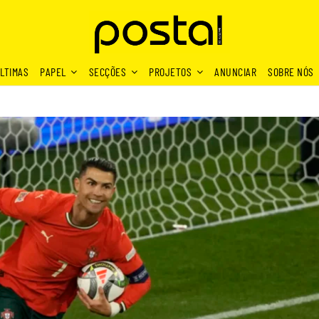
LTIMAS
PAPEL
SECÇÕES
PROJETOS
ANUNCIAR
SOBRE NÓS