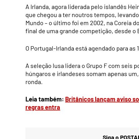
A Irlanda, agora liderada pelo islandês H
que chegou a ter noutros tempos, levand
Mundo – o último foi em 2002, na Coreia d
final de uma grande competição, desde o 
O Portugal-Irlanda está agendado para as 1
A seleção lusa lidera o Grupo F com seis 
húngaros e irlandeses somam apenas um, 
ronda.
Leia também:
Britânicos lançam aviso so
regras entra
Siga o POSTAL