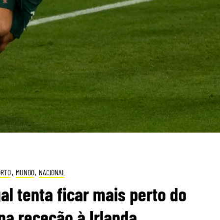
ORTO
,
MUNDO
,
NACIONAL
l tenta ficar mais perto do
a receção à Irlanda