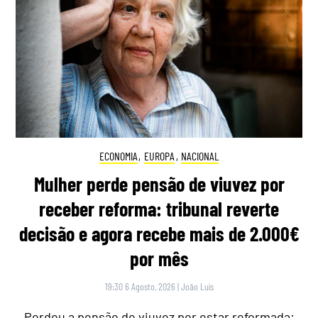
ECONOMIA
,
EUROPA
,
NACIONAL
Mulher perde pensão de viuvez por
receber reforma: tribunal reverte
decisão e agora recebe mais de 2.000€
por mês
19:30 6 Agosto, 2026
|
João Luís
Perdeu a pensão de viuvez por estar reformada: