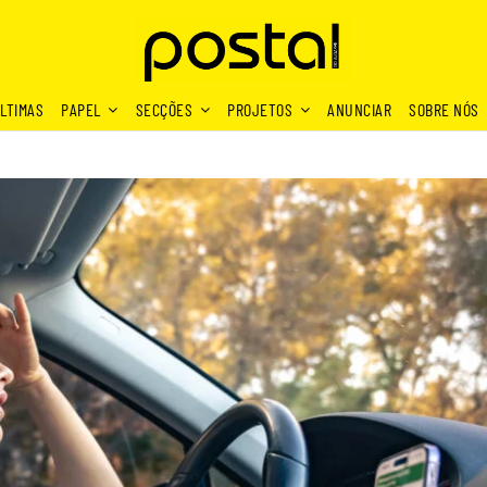
LTIMAS
PAPEL
SECÇÕES
PROJETOS
ANUNCIAR
SOBRE NÓS