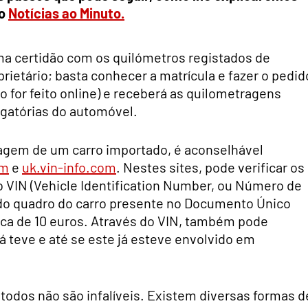
do
Notícias ao Minuto.
uma certidão com os quilómetros registados de
prietário; basta conhecer a matrícula e fazer o pedid
do for feito online) e receberá as quilometragens
gatórias do automóvel.
agem de um carro importado, é aconselhável
om
e
uk.vin-info.com
. Nestes sites, pode verificar os
o VIN (Vehicle Identification Number, ou Número de
o do quadro do carro presente no Documento Único
rca de 10 euros. Através do VIN, também pode
já teve e até se este já esteve envolvido em
odos não são infalíveis. Existem diversas formas d