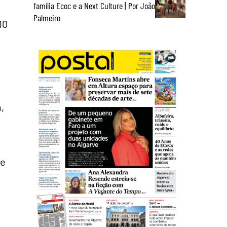
família Ecoc e a Next Culture | Por João
Palmeiro
10
,
ue