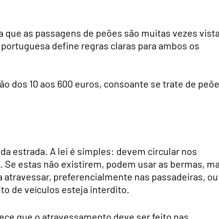
a que as passagens de peões são muitas vezes vist
 portuguesa define regras claras para ambos os
vão dos 10 aos 600 euros, consoante se trate de peõ
da estrada. A lei é simples: devem circular nos
. Se estas não existirem, podem usar as bermas, m
a atravessar, preferencialmente nas passadeiras, ou
o de veículos esteja interdito.
elece que o atravessamento deve ser feito nas