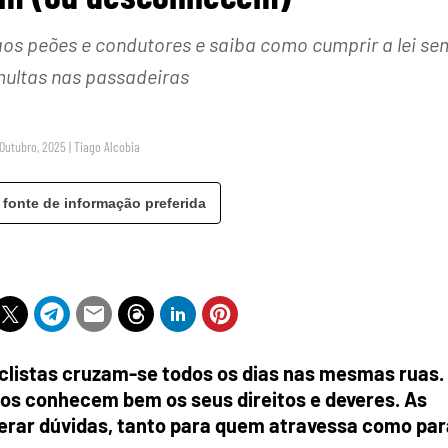
aos peões e condutores e saiba como cumprir a lei se
multas nas passadeiras
 Outubro, 2025
|
Tiago Alcobia
 fonte de informação preferida
iclistas cruzam-se todos os dias nas mesmas ruas.
os conhecem bem os seus direitos e deveres. As
erar dúvidas, tanto para quem atravessa como par