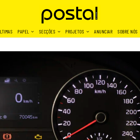
LTIMAS
PAPEL
SECÇÕES
PROJETOS
ANUNCIAR
SOBRE NÓS