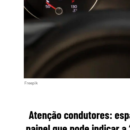
Freepik
Atenção condutores: esp
painel que pode indicar a