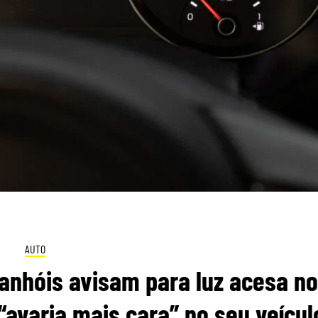
AUTO
anhóis avisam para luz acesa no
 “avaria mais cara” no seu veícul