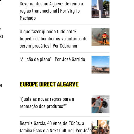
r
Governantes no Algarve: de reino a
região transnacional | Por Virgílio
Machado
o
O que fazer quando tudo arde?
ho
Impedir os bombeiros voluntários de
serem precários | Por Cobramor
“A lição de piano” | Por José Garrido
EUROPE DIRECT ALGARVE
e
“Quais as novas regras para a
reparação dos produtos?”
Beatriz Garcia, 40 Anos de ECoCs, a
família Ecoc e a Next Culture | Por João