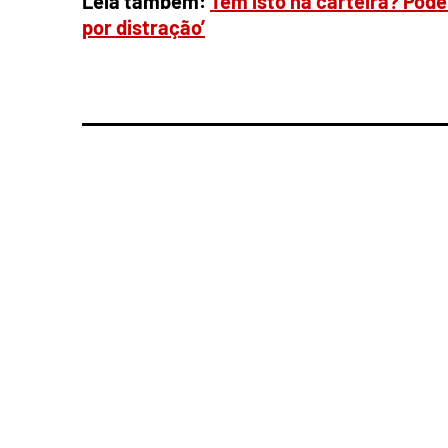
Leia também:
Tem isto na carteira? Pode 
por distração’