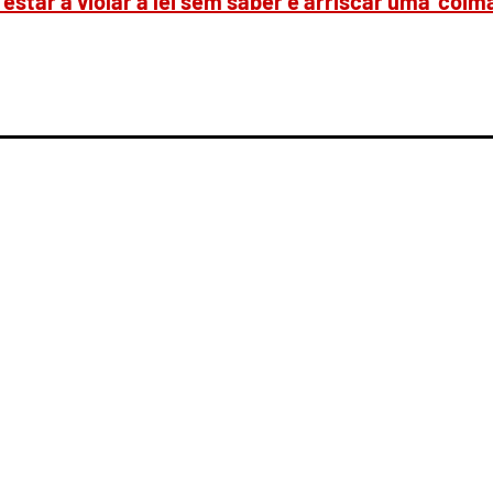
estar a violar a lei sem saber e arriscar uma ‘coim