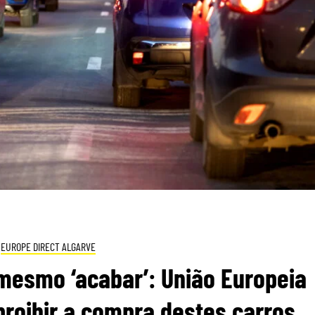
EUROPE DIRECT ALGARVE
esmo ‘acabar’: União Europeia
 proibir a compra destes carros