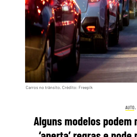
Carros no trânsito. Crédito: Freepik
AUTO
,
Alguns modelos podem m
‘aperta’ regras e pode