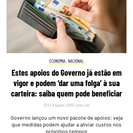
ECONOMIA
,
NACIONAL
Estes apoios do Governo já estão em
vigor e podem ‘dar uma folga’ à sua
carteira: saiba quem pode beneficiar
07:42 8 Agosto, 2026
|
João Luís
Governo lançou um novo pacote de apoios: veja
que medidas podem ajudar a aliviar custos nos
próximos tempos