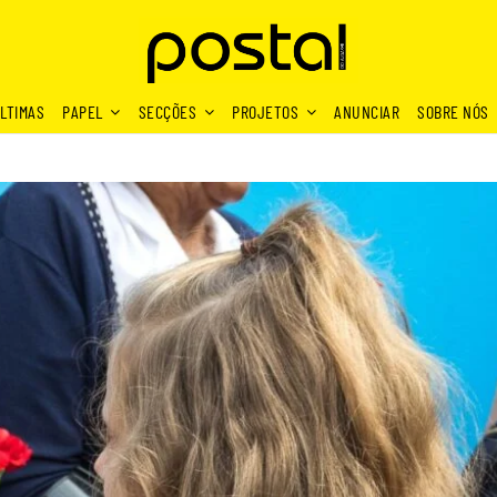
LTIMAS
PAPEL
SECÇÕES
PROJETOS
ANUNCIAR
SOBRE NÓS