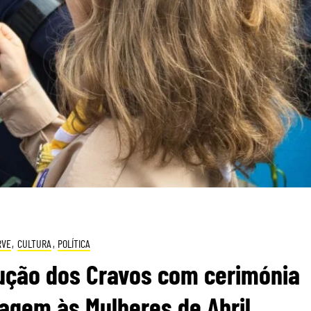
RVE
,
CULTURA
,
POLÍTICA
lução dos Cravos com cerimónia
agem às Mulheres de Abril