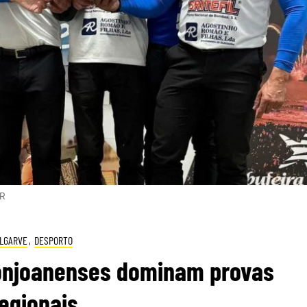
DR
LGARVE
,
DESPORTO
Bonjoanenses dominam provas
egionais