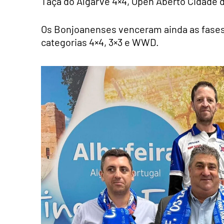
Taça do Algarve 4×4, Open Aberto Cidade d
Os Bonjoanenses venceram ainda as fases
categorias 4×4, 3×3 e WWD.