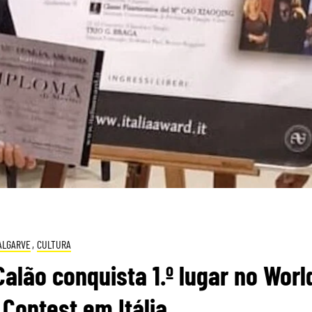
ALGARVE
,
CULTURA
alão conquista 1.º lugar no Worl
Contest em Itália