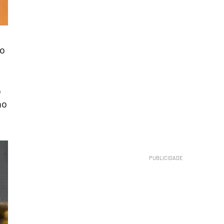
no
o
no