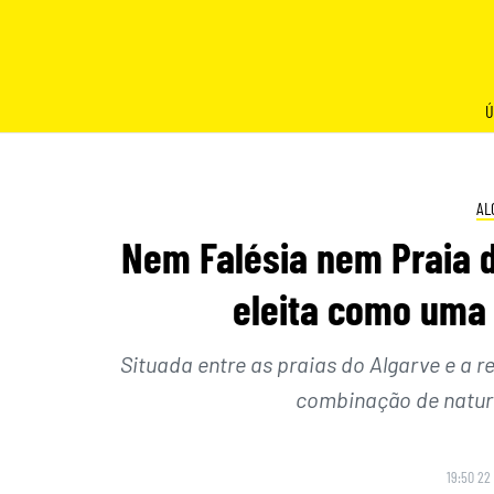
Skip
to
content
Ú
AL
Nem Falésia nem Praia da
eleita como uma
Situada entre as praias do Algarve e a r
combinação de nature
19:50 22