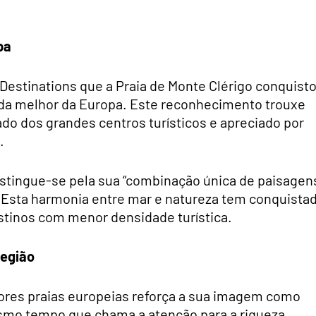
pa
 Destinations que a Praia de Monte Clérigo conquist
nda melhor da Europa. Este reconhecimento trouxe
ado dos grandes centros turísticos e apreciado por
.
distingue-se pela sua “combinação única de paisagen
. Esta harmonia entre mar e natureza tem conquista
stinos com menor densidade turística.
região
hores praias europeias reforça a sua imagem como
mesmo tempo que chama a atenção para a riqueza