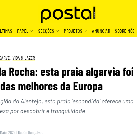
LTIMAS
PAPEL
SECÇÕES
PROJETOS
ANUNCIAR
SOBRE NÓS
GARVE
,
VIDA & LAZER
 Rocha: esta praia algarvia foi
 das melhores da Europa
egião do Alentejo, esta praia ‘escondida’ oferece uma
za por descobrir e tranquilidade
 Maio, 2025
|
Rubén Gonçalves