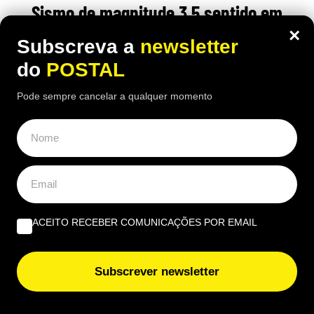
Sismo de magnitude 3,5 sentido em
Ourique, Almodôvar e Santiago do
×
Subscreva a
newsletter
Cacém
do
POSTAL
11:29 10 Agosto, 2026
|
Cristina Mendonça
Pode sempre cancelar a qualquer momento
O IPMA registou ainda um segundo sismo, de
magnitude 2,5, perto do Cabo de São Vicente, sem
indicação de que tenha sido sentido
ACEITO RECEBER COMUNICAÇÕES POR EMAIL
ÚLTIMAS NOTÍCIAS
Incineradora no Algarve gera críticas da Zero e pedido
Subscrever newsletter
de reunião urgente