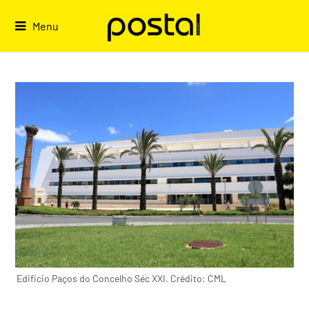
Skip
to
Menu
content
Edificio Paços do Concelho Séc XXI. Crédito: CML