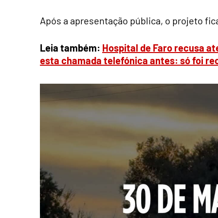
Após a apresentação pública, o projeto fic
Leia também:
Hospital de Faro recusa at
esta chamada telefónica antes: só foi re