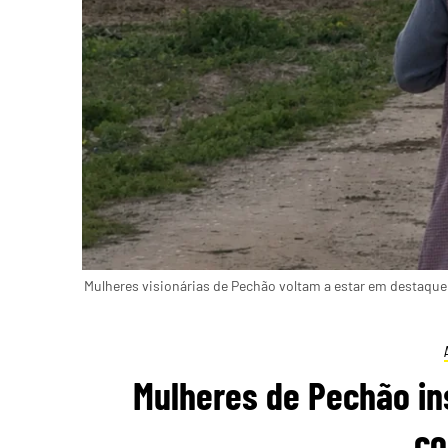
Mulheres visionárias de Pechão voltam a estar em destaque
Mulheres de Pechão in
co