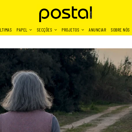
LTIMAS
PAPEL
SECÇÕES
PROJETOS
ANUNCIAR
SOBRE NÓS