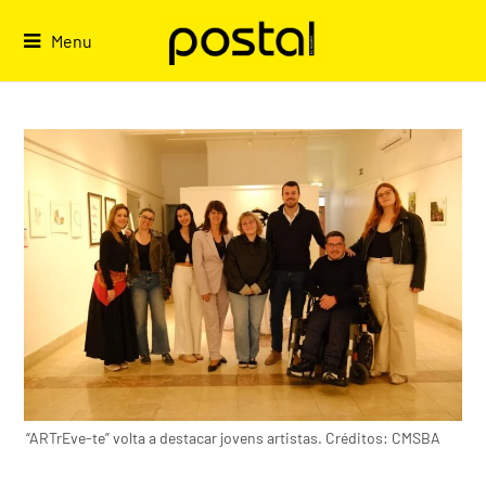
Skip
to
Menu
content
“ARTrEve-te” volta a destacar jovens artistas. Créditos: CMSBA