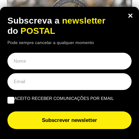
×
Subscreva a
newsletter
do
POSTAL
Pode sempre cancelar a qualquer momento
ECONOMIA
,
EUROPE DIRECT ALGARVE
,
NACIONAL
Dê uma ‘vista de olhos’ à sua carteira:
estas moedas de 2€ podem valer até
4.500€
ACEITO RECEBER COMUNICAÇÕES POR EMAIL
22:40 8 Agosto, 2026
|
João Luís
Subscrever newsletter
Algumas moedas de 2€ estão a ser vendidas por
milhares. Descubra quais são as mais procuradas
pelos colecionadores e quanto podem valer