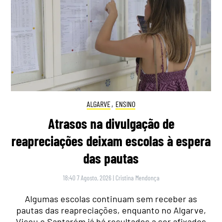
ALGARVE
,
ENSINO
Atrasos na divulgação de
reapreciações deixam escolas à espera
das pautas
18:40 7 Agosto, 2026
|
Cristina Mendonça
Algumas escolas continuam sem receber as
pautas das reapreciações, enquanto no Algarve,
Viseu e Santarém já há resultados a ser afixados