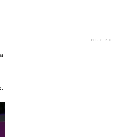
da
o.