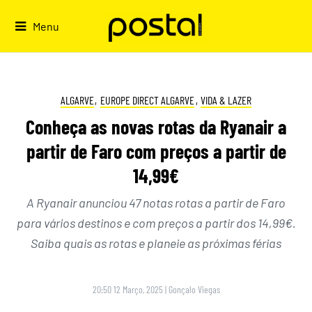
Skip
to
Menu
content
ALGARVE
,
EUROPE DIRECT ALGARVE
,
VIDA & LAZER
Conheça as novas rotas da Ryanair a
partir de Faro com preços a partir de
14,99€
A Ryanair anunciou 47 notas rotas a partir de Faro
para vários destinos e com preços a partir dos 14,99€.
Saiba quais as rotas e planeie as próximas férias
20:50 12 Março, 2025
|
Gonçalo Viegas