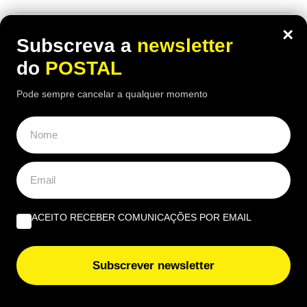
×
Subscreva a
newsletter
do
POSTAL
Pode sempre cancelar a qualquer momento
ACEITO RECEBER COMUNICAÇÕES POR EMAIL
ECONOMIA
,
EUROPA
“Fui castigado e não mereço”:
Subscrever newsletter
enfermeiro com 43 anos de descontos