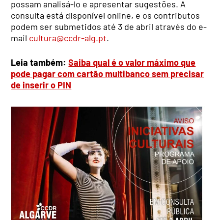
possam analisá-lo e apresentar sugestões. A
consulta está disponível online, e os contributos
podem ser submetidos até 3 de abril através do e-
mail
cultura@ccdr-alg.pt
.
Leia também:
Saiba qual é o valor máximo que
pode pagar com cartão multibanco sem precisar
de inserir o PIN