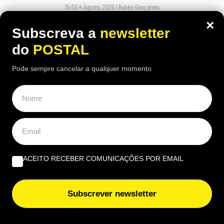
15:50 4 Agosto, 2026
|
Rubén Gonçalves
×
Muitos condutores colocam pedaços de cartão
Subscreva a
newsletter
junto às rodas dos carros estacionados ao sol
do
POSTAL
Pode sempre cancelar a qualquer momento
ACEITO RECEBER COMUNICAÇÕES POR EMAIL
Subscrever newsletter
ALGARVE
,
GASTRONOMIA