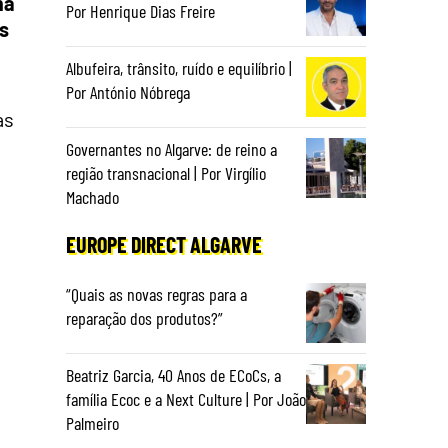
ma
Por Henrique Dias Freire
s
Albufeira, trânsito, ruído e equilíbrio |
Por António Nóbrega
as
Governantes no Algarve: de reino a
região transnacional | Por Virgílio
Machado
EUROPE DIRECT ALGARVE
“Quais as novas regras para a
reparação dos produtos?”
Beatriz Garcia, 40 Anos de ECoCs, a
família Ecoc e a Next Culture | Por João
Palmeiro