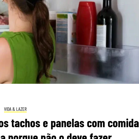
VIDA & LAZER
 os tachos e panelas com comida
iba porque não o deve fazer