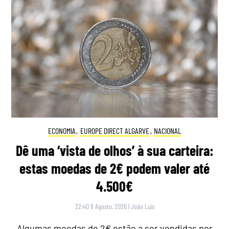
ECONOMIA
,
EUROPE DIRECT ALGARVE
,
NACIONAL
Dê uma ‘vista de olhos’ à sua carteira:
estas moedas de 2€ podem valer até
4.500€
22:40 8 Agosto, 2026
|
João Luís
Algumas moedas de 2€ estão a ser vendidas por