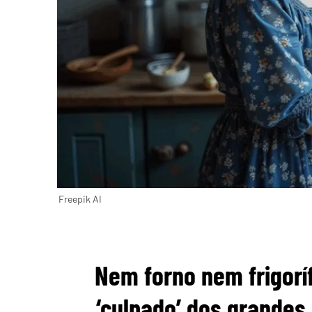
Freepik AI
Nem forno nem frigoríf
‘culpado’ dos grandes 