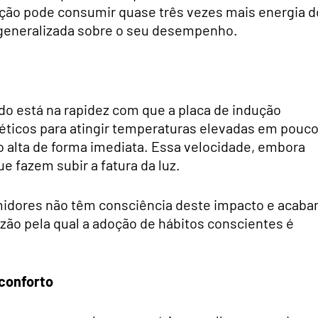
dução pode consumir quase três vezes mais energia d
o generalizada sobre o seu desempenho.
do está na rapidez com que a placa de indução
éticos para atingir temperaturas elevadas em pouc
 alta de forma imediata. Essa velocidade, embora
e fazem subir a fatura da luz.
×
Subscreva a
newsletter
umidores não têm consciência deste impacto e acab
do
POSTAL
zão pela qual a adoção de hábitos conscientes é
Pode sempre cancelar a qualquer momento
conforto