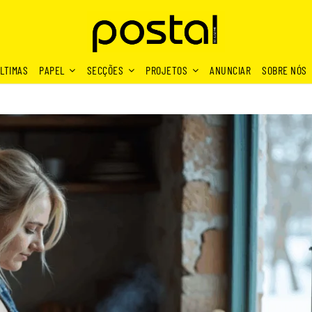
LTIMAS
PAPEL
SECÇÕES
PROJETOS
ANUNCIAR
SOBRE NÓS