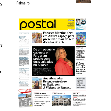
Palmeiro
o
os
am