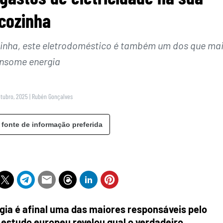
cozinha
zinha, este eletrodoméstico é também um dos que ma
nsome energia
utubro, 2025
|
Rubén Gonçalves
 fonte de informação preferida
gia é afinal uma das maiores responsáveis pelo
 estudo europeu revelou qual o verdadeiro