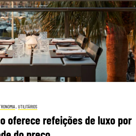
TRONOMIA
,
UTILITÁRIOS
o oferece refeições de luxo por
de do preço