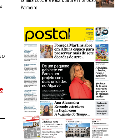
a
Palmeiro
ão
se