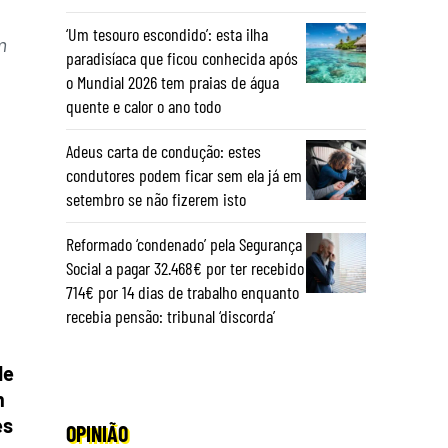
‘Um tesouro escondido’: esta ilha
m
paradisíaca que ficou conhecida após
o Mundial 2026 tem praias de água
quente e calor o ano todo
Adeus carta de condução: estes
condutores podem ficar sem ela já em
setembro se não fizerem isto
Reformado ‘condenado’ pela Segurança
Social a pagar 32.468€ por ter recebido
714€ por 14 dias de trabalho enquanto
recebia pensão: tribunal ‘discorda’
de
m
es
OPINIÃO