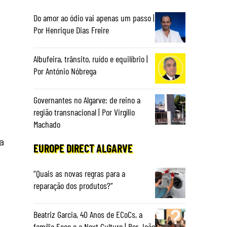
Do amor ao ódio vai apenas um passo |
Por Henrique Dias Freire
Albufeira, trânsito, ruído e equilíbrio |
Por António Nóbrega
Governantes no Algarve: de reino a
região transnacional | Por Virgílio
Machado
a
EUROPE DIRECT ALGARVE
“Quais as novas regras para a
reparação dos produtos?”
Beatriz Garcia, 40 Anos de ECoCs, a
família Ecoc e a Next Culture | Por João