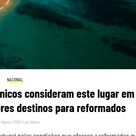
NACIONAL
itânicos consideram este lugar em
res destinos para reformados
8 Agosto, 2026
|
Luís Santos
rtugal pelas condições que oferece a reformados q