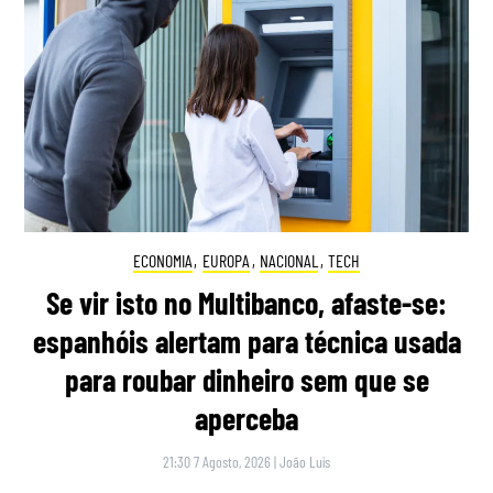
ECONOMIA
,
EUROPA
,
NACIONAL
,
TECH
Se vir isto no Multibanco, afaste-se:
espanhóis alertam para técnica usada
para roubar dinheiro sem que se
aperceba
21:30 7 Agosto, 2026
|
João Luís