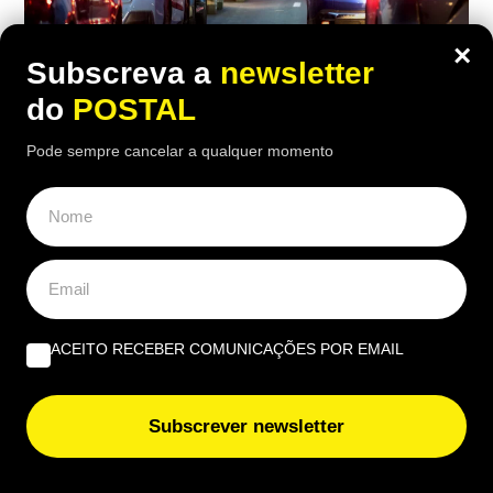
×
Subscreva a
newsletter
do
POSTAL
Pode sempre cancelar a qualquer momento
AUTO
,
NACIONAL
Um carro para toda a vida? Mecânicos
elegem as três marcas de carros que
necessitam de menos idas à oficina
20:20 7 Agosto, 2026
|
João Luís
ACEITO RECEBER COMUNICAÇÕES POR EMAIL
Há marcas que surpreendem os mecânicos pela
resistência e fiabilidade: descubra quais são os
carros que menos vão à oficina
Subscrever newsletter