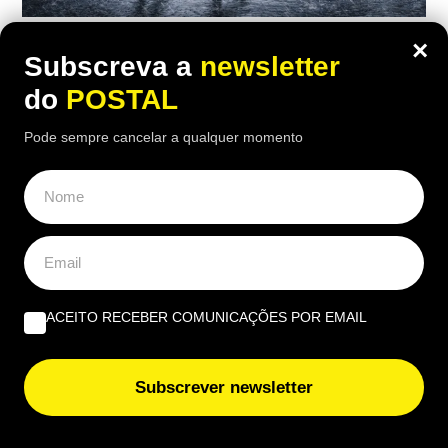
TEMPO
×
Subscreva a
newsletter
Vem aí chuva forte, trovoada e rajadas
do
POSTAL
até 100 km/h: depressão vai ‘castigar’
Pode sempre cancelar a qualquer momento
esta região
09:30 6 Agosto, 2026
|
Rubén Gonçalves
Chuva por vezes fortes, trovoada e rajadas até 100
km/h deverão marcar o estado do tempo num dos
arquipélagos portugueses
ACEITO RECEBER COMUNICAÇÕES POR EMAIL
Subscrever newsletter