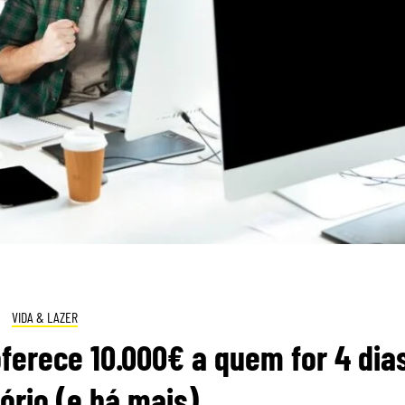
VIDA & LAZER
erece 10.000€ a quem for 4 dia
tório (e há mais)