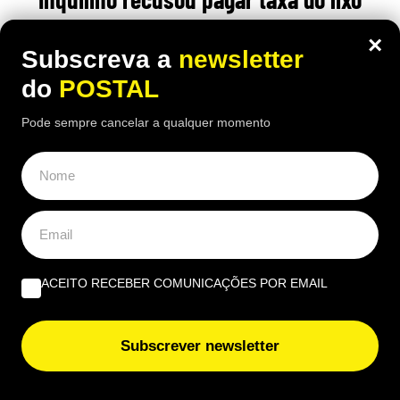
porque o contrato não indicava o valor:
×
Subscreva a
newsletter
tribunal obrigou-o a pagar por este
do
POSTAL
motivo
Pode sempre cancelar a qualquer momento
20:30 5 Agosto, 2026
|
João Luís
O inquilino contestou a taxa do lixo por considerar
que contrato não era suficientemente claro, mas o
tribunal espanhol deu razão ao senhorio
ACEITO RECEBER COMUNICAÇÕES POR EMAIL
ÚLTIMAS NOTÍCIAS
Subscrever newsletter
Novo livro de Fernando Messias analisa impacto da
inteligência artificial na prática jurídica