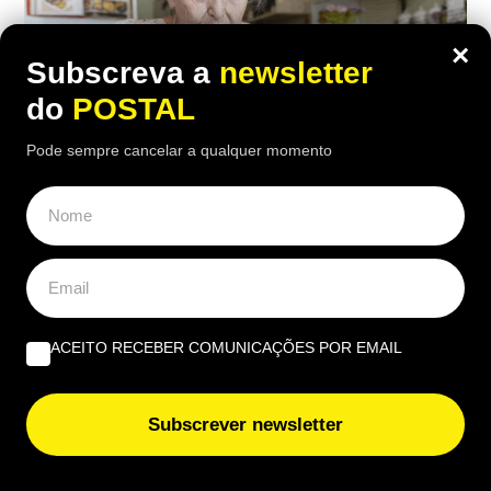
×
Subscreva a
newsletter
do
POSTAL
Pode sempre cancelar a qualquer momento
ECONOMIA
,
EUROPA
“Considero insuficiente”: reformada de
67 anos recebe 1.790€ mas considera a
ACEITO RECEBER COMUNICAÇÕES POR EMAIL
pensão ‘injusta’
18:00 2 Agosto, 2026
|
Rubén Gonçalves
Subscrever newsletter
Depois de 25 anos a trabalhar como auxiliar de
enfermagem, a reformada francesa recebe 1.790