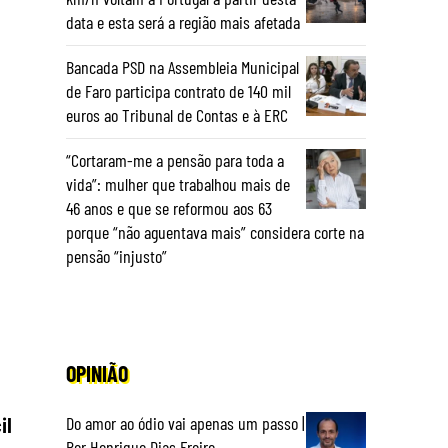
data e esta será a região mais afetada
Bancada PSD na Assembleia Municipal
de Faro participa contrato de 140 mil
euros ao Tribunal de Contas e à ERC
“Cortaram-me a pensão para toda a
vida”: mulher que trabalhou mais de
46 anos e que se reformou aos 63
porque “não aguentava mais” considera corte na
pensão “injusto”
OPINIÃO
Do amor ao ódio vai apenas um passo |
il
Por Henrique Dias Freire