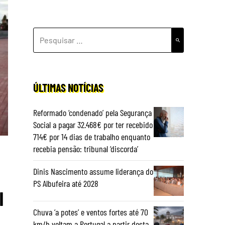
PESQUISAR
POR:
ÚLTIMAS NOTÍCIAS
Reformado ‘condenado’ pela Segurança
Social a pagar 32.468€ por ter recebido
714€ por 14 dias de trabalho enquanto
recebia pensão: tribunal ‘discorda’
Dinis Nascimento assume liderança do
PS Albufeira até 2028
l
Chuva ‘a potes’ e ventos fortes até 70
km/h voltam a Portugal a partir desta