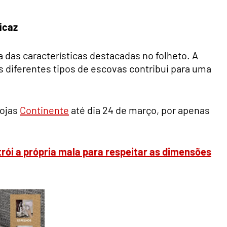
icaz
 das características destacadas no folheto. A
 diferentes tipos de escovas contribui para uma
lojas
Continente
até dia 24 de março, por apenas
rói a própria mala para respeitar as dimensões