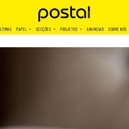
LTIMAS
PAPEL
SECÇÕES
PROJETOS
ANUNCIAR
SOBRE NÓS