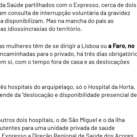
a Saúde partilhados com o Expresso, cerca de dois
am consulta de interrupção voluntária da gravidez
o a disponibilizam. Mas na mancha do país as
s idiossincrasias do território.
as mulheres têm de se dirigir a Lisboa ou
a Faro, no
caminhadas para o privado, há três dias obrigatóri
em si, com o tempo fora de casa e as deslocações
 hospitais do arquipélago, só o Hospital da Horta,
epende da “deslocação e disponibilidade presencial de
tros dois hospitais, o de São Miguel e o da ilha
s utentes para uma unidade privada de saúde
 ao Expresso a Direção Regional de Saúde dos Açores,