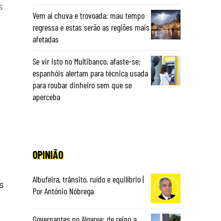
s
Vem aí chuva e trovoada: mau tempo
regressa e estas serão as regiões mais
afetadas
Se vir isto no Multibanco, afaste-se:
espanhóis alertam para técnica usada
para roubar dinheiro sem que se
aperceba
OPINIÃO
Albufeira, trânsito, ruído e equilíbrio |
s
Por António Nóbrega
Governantes no Algarve: de reino a