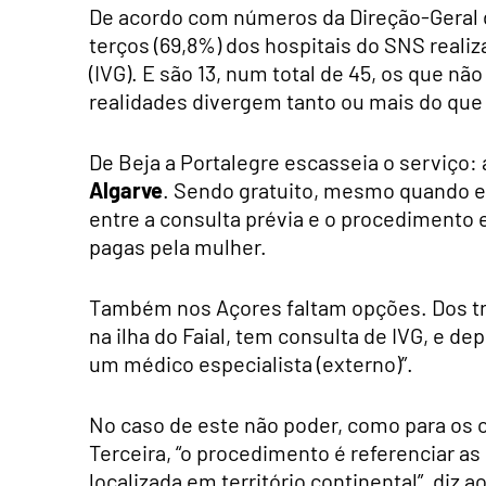
De acordo com números da Direção-Geral d
terços (69,8%) dos hospitais do SNS realiz
(IVG). E são 13, num total de 45, os que nã
realidades divergem tanto ou mais do que a
De Beja a Portalegre escasseia o serviço: 
Algarve
. Sendo gratuito, mesmo quando en
entre a consulta prévia e o procedimento 
pagas pela mulher.
Também nos Açores faltam opções. Dos três
na ilha do Faial, tem consulta de IVG, e d
um médico especialista (externo)”.
No caso de este não poder, como para os ou
Terceira, “o procedimento é referenciar a
localizada em território continental”, diz