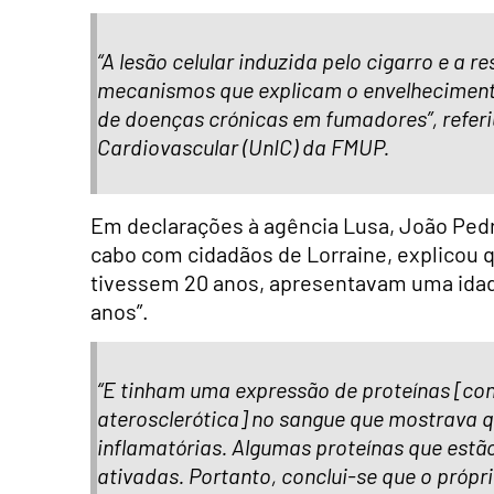
“A lesão celular induzida pelo cigarro e a 
mecanismos que explicam o envelheciment
de doenças crónicas em fumadores”, referi
Cardiovascular (UnIC) da FMUP.
Em declarações à agência Lusa, João Pedr
cabo com cidadãos de Lorraine, explicou 
tivessem 20 anos, apresentavam uma idad
anos”.
“E tinham uma expressão de proteínas [conh
aterosclerótica] no sangue que mostrava 
inflamatórias. Algumas proteínas que estã
ativadas. Portanto, conclui-se que o própr