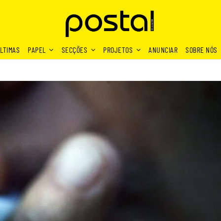
LTIMAS
PAPEL
SECÇÕES
PROJETOS
ANUNCIAR
SOBRE NÓS