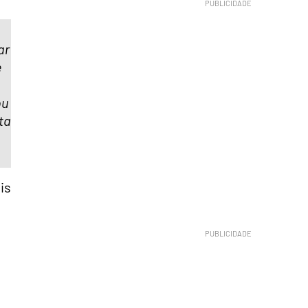
ar
e
ou
ta
is