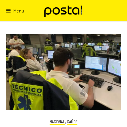
Skip
to
Menu
content
NACIONAL
,
SAÚDE