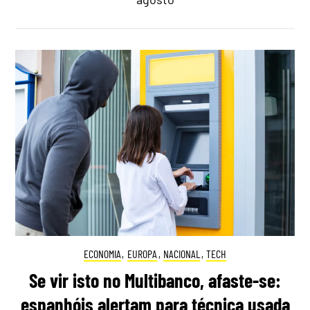
ECONOMIA
,
EUROPA
,
NACIONAL
,
TECH
Se vir isto no Multibanco, afaste-se:
espanhóis alertam para técnica usada