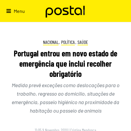
Skip
to
Menu
content
NACIONAL
,
POLÍTICA
,
SAÚDE
Portugal entrou em novo estado de
emergência que inclui recolher
obrigatório
Medida prevê exceções como deslocações para o
trabalho, regresso ao domicílio, situações de
emergência, passeio higiénico na proximidade da
habitação ou passeio de animais
11:05 9 Novembro, 2020
|
Cristina Mendonça