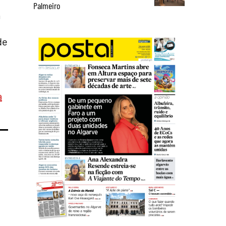
Palmeiro
m
de
a