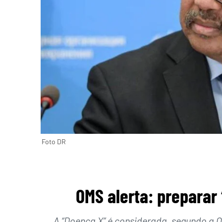
Foto DR
OMS alerta: preparar
A “Doença X” é considerada, segundo a 