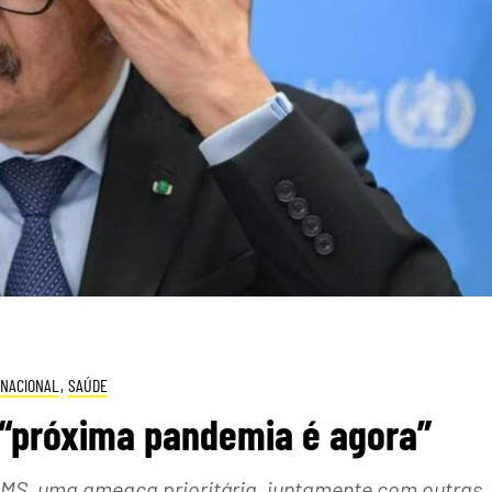
NACIONAL
,
SAÚDE
 “próxima pandemia é agora”
OMS, uma ameaça prioritária, juntamente com outras