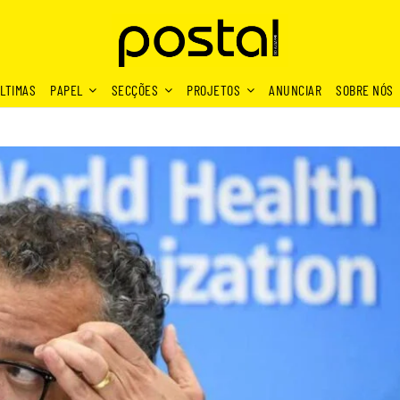
LTIMAS
PAPEL
SECÇÕES
PROJETOS
ANUNCIAR
SOBRE NÓS